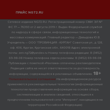
ПРАЙС NG72.RU
Сетевое издание NG72.RU. Регистрационный номер СМИ: ЭЛ №
ФС 77 — 76393 от 2 августа 2019 г. Выдан Федеральной службой
по надзору в сфере связи, информационных технологий и
массовых коммуникаций. Главный редактор — Давыдова Ю.В.
Учредитель — ООО "ПРОВИНЦИЯ - КУРГАН" Советская ул., д. 128,
оф. 406, Курган, Курганская обл., 640018 Адрес электронной
почты: zen.ng72@yandex.ru Номер телефона редакции: 8 (3452)
69-98-08 Номер телефона отдела рекламы: 8 (3452) 69-98-08
Публикации с пометкой «Реклама» оплачены рекламодателем.
Редакция сайта не несет ответственности за достоверность
18+
информации, содержащейся в рекламных объявлениях.
Пользовательское соглашение
На информационном ресурсе
применяются рекомендательные технологии (информационные
технологии предоставления информации на основе сбора,
систематизации и анализа сведений, относящихся к
предпочтениям пользователей сети "Интернет", находящихся на
территории Российской Федерации)