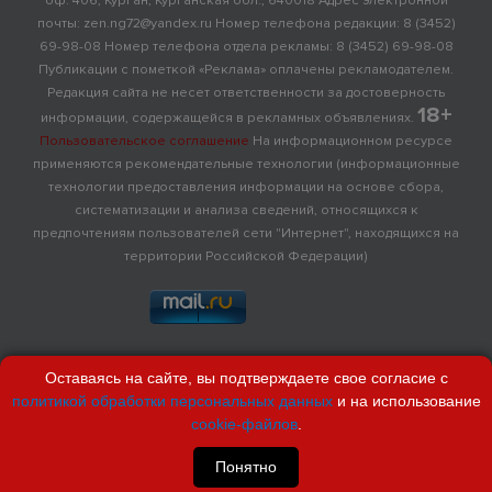
оф. 406, Курган, Курганская обл., 640018 Адрес электронной
почты: zen.ng72@yandex.ru Номер телефона редакции: 8 (3452)
69-98-08 Номер телефона отдела рекламы: 8 (3452) 69-98-08
Публикации с пометкой «Реклама» оплачены рекламодателем.
Редакция сайта не несет ответственности за достоверность
18+
информации, содержащейся в рекламных объявлениях.
Пользовательское соглашение
На информационном ресурсе
применяются рекомендательные технологии (информационные
технологии предоставления информации на основе сбора,
систематизации и анализа сведений, относящихся к
предпочтениям пользователей сети "Интернет", находящихся на
территории Российской Федерации)
Оставаясь на сайте, вы подтверждаете свое согласие с
политикой обработки персональных данных
и на использование
cookie-файлов
.
Понятно