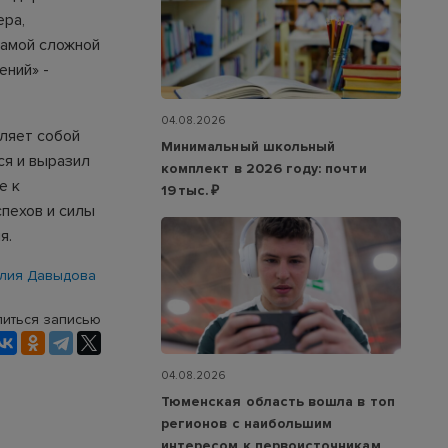
ера,
самой сложной
ений» -
04.08.2026
ляет собой
Минимальный школьный
ся и выразил
комплект в 2026 году: почти
е к
19 тыс. ₽
пехов и силы
я.
лия Давыдова
иться записью
04.08.2026
Тюменская область вошла в топ
регионов с наибольшим
интересом к первоисточникам