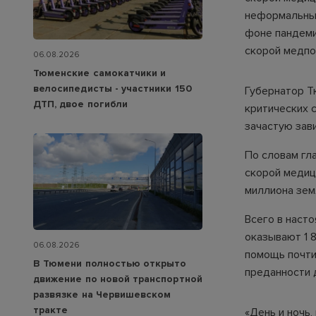
неформальным
фоне пандеми
скорой медп
06.08.2026
Тюменские самокатчики и
велосипедисты - участники 150
Губернатор Т
ДТП, двое погибли
критических 
зачастую зав
По словам гл
скорой медиц
миллиона зем
Всего в наст
оказывают 1 
06.08.2026
помощь почти
В Тюмени полностью открыто
преданности 
движение по новой транспортной
развязке на Червишевском
тракте
«День и ночь,