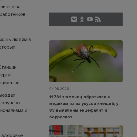
ли его на
 работников
омощь людям в
которых
Станции
верти
ациентов.
04.08.2026
выездах
11 781 тюменец обратился к
 получено
медикам из‑за укусов клещей, у
ионализма и
83 выявлены энцефалит и
боррелиоз
и здоровье