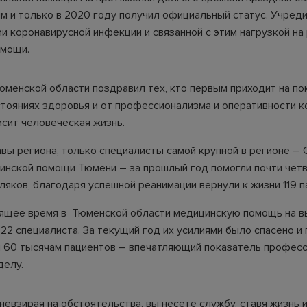
 и только в 2020 году получил официальный статус. Учреди
и коронавирусной инфекции и связанной с этим нагрузкой на
омощи.
юменской области поздравил тех, кто первым приходит на п
стояниях здоровья и от профессионализма и оперативности 
исит человеческая жизнь.
авы региона, только специалисты самой крупной в регионе – 
инской помощи Тюмени – за прошлый год помогли почти чет
ляков, благодаря успешной реанимации вернули к жизни 119 п
оящее время в Тюменской области медицинскую помощь на 
822 специалиста. За текущий год их усилиями было спасено и
 60 тысячам пациентов – впечатляющий показатель професс
делу.
 невзирая на обстоятельства, вы несете службу, ставя жизнь 