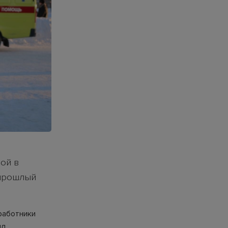
ой в
 прошлый
работники
ыл