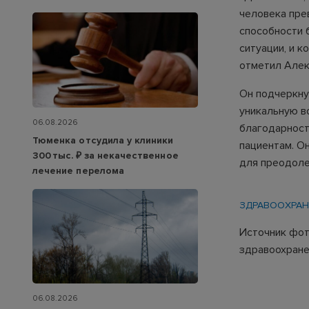
человека пре
способности 
ситуации, и к
отметил Алек
Он подчеркну
уникальную в
06.08.2026
благодарност
Тюменка отсудила у клиники
пациентам. О
300 тыс. ₽ за некачественное
для преодоле
лечение перелома
ЗДРАВООХРАН
Источник фот
здравоохране
06.08.2026