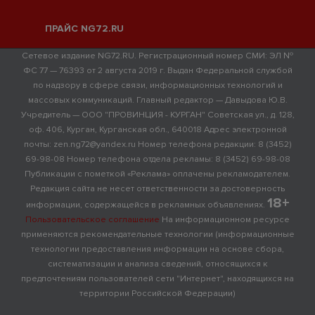
ПРАЙС NG72.RU
Сетевое издание NG72.RU. Регистрационный номер СМИ: ЭЛ №
ФС 77 — 76393 от 2 августа 2019 г. Выдан Федеральной службой
по надзору в сфере связи, информационных технологий и
массовых коммуникаций. Главный редактор — Давыдова Ю.В.
Учредитель — ООО "ПРОВИНЦИЯ - КУРГАН" Советская ул., д. 128,
оф. 406, Курган, Курганская обл., 640018 Адрес электронной
почты: zen.ng72@yandex.ru Номер телефона редакции: 8 (3452)
69-98-08 Номер телефона отдела рекламы: 8 (3452) 69-98-08
Публикации с пометкой «Реклама» оплачены рекламодателем.
Редакция сайта не несет ответственности за достоверность
18+
информации, содержащейся в рекламных объявлениях.
Пользовательское соглашение
На информационном ресурсе
применяются рекомендательные технологии (информационные
технологии предоставления информации на основе сбора,
систематизации и анализа сведений, относящихся к
предпочтениям пользователей сети "Интернет", находящихся на
территории Российской Федерации)