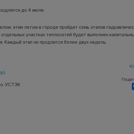
родлятся до 4 июля.
целом. этим летом в городе пройдет семь этапов гидравличе
а отдельных участках теплосетей будет выполнен капитальн
я. Каждый этап не продлится более двух недель.
Ю
ВО
Подел
то: УСТЭК