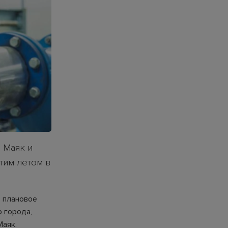
 Маяк и
тим летом в
. плановое
 города,
Маяк.