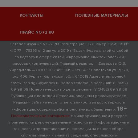
КОНТАКТЫ
ПОЛЕЗНЫЕ МАТЕРИАЛЫ
ПРАЙС NG72.RU
Сетевое издание NG72.RU. Регистрационный номер СМИ: ЭЛ №
ФС 77 — 76393 от 2 августа 2019 г. Выдан Федеральной службой
по надзору в сфере связи, информационных технологий и
массовых коммуникаций. Главный редактор — Давыдова Ю.В.
Учредитель — ООО "ПРОВИНЦИЯ - КУРГАН" Советская ул., д. 128,
оф. 406, Курган, Курганская обл., 640018 Адрес электронной
почты: zen.ng72@yandex.ru Номер телефона редакции: 8 (3452)
69-98-08 Номер телефона отдела рекламы: 8 (3452) 69-98-08
Публикации с пометкой «Реклама» оплачены рекламодателем.
Редакция сайта не несет ответственности за достоверность
18+
информации, содержащейся в рекламных объявлениях.
Пользовательское соглашение
На информационном ресурсе
применяются рекомендательные технологии (информационные
технологии предоставления информации на основе сбора,
систематизации и анализа сведений, относящихся к