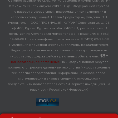
Сетевое издание NG72.RU. Регистрационный номер СМИ: ЭЛ №
ФС 77 — 76393 от 2 августа 2019 г. Выдан Федеральной службой
по надзору в сфере связи, информационных технологий и
массовых коммуникаций. Главный редактор — Давыдова Ю.В.
Учредитель — ООО "ПРОВИНЦИЯ - КУРГАН" Советская ул., д. 128,
оф. 406, Курган, Курганская обл., 640018 Адрес электронной
почты: zen.ng72@yandex.ru Номер телефона редакции: 8 (3452)
69-98-08 Номер телефона отдела рекламы: 8 (3452) 69-98-08
Публикации с пометкой «Реклама» оплачены рекламодателем.
Редакция сайта не несет ответственности за достоверность
18+
информации, содержащейся в рекламных объявлениях.
Пользовательское соглашение
На информационном ресурсе
применяются рекомендательные технологии (информационные
технологии предоставления информации на основе сбора,
систематизации и анализа сведений, относящихся к
предпочтениям пользователей сети "Интернет", находящихся на
территории Российской Федерации)