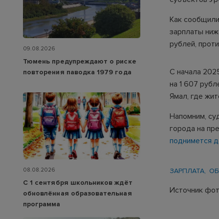
Как сообщили
зарплаты ниж
рублей, прот
09.08.2026
Тюмень предупреждают о риске
С начала 202
повторения паводка 1979 года
на 1 607 рубл
Ямал, где жит
Напомним, су
города на пр
поднимется до
08.08.2026
ЗАРПЛАТА
ОБ
С 1 сентября школьников ждёт
Источник фото
обновлённая образовательная
программа