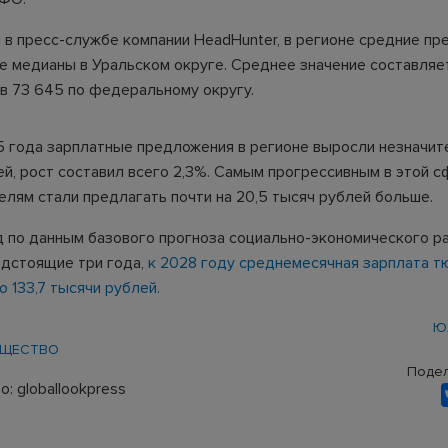
 в пресс-службе компании HeadHunter, в регионе средние п
е медианы в Уральском округе. Среднее значение составляе
ив 73 645 по федеральному округу.
5 года зарплатные предложения в регионе выросли незначите
ей, рост составил всего 2,3%. Самым прогрессивным в этой 
елям стали предлагать почти на 20,5 тысяч рублей больше.
д по данным базового прогноза социально-экономического р
едстоящие три года,
к 2028 году среднемесячная зарплата 
 133,7 тысячи рублей.
Ю
ЩЕСТВО
Подел
: globallookpress