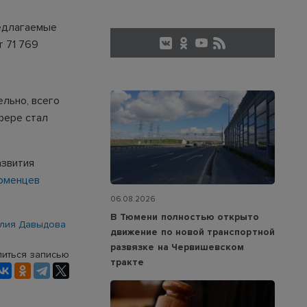
редлагаемые
т 71 769
льно, всего
сфере стал
азвития
тюменцев
06.08.2026
В Тюмени полностью открыто
лия Давыдова
движение по новой транспортной
развязке на Червишевском
иться записью
тракте