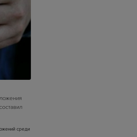
дложения
 составил
ложений среди