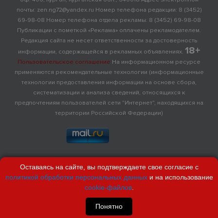
почты: zen.ng72@yandex.ru Номер телефона редакции: 8 (3452)
69-98-08 Номер телефона отдела рекламы: 8 (3452) 69-98-08
Публикации с пометкой «Реклама» оплачены рекламодателем.
Редакция сайта не несет ответственности за достоверность
18+
информации, содержащейся в рекламных объявлениях.
Пользовательское соглашение
На информационном ресурсе
применяются рекомендательные технологии (информационные
технологии предоставления информации на основе сбора,
систематизации и анализа сведений, относящихся к
предпочтениям пользователей сети "Интернет", находящихся на
территории Российской Федерации)
Оставаясь на сайте, вы подтверждаете свое согласие с
политикой обработки персональных данных
и на использование
cookie-файлов
.
Понятно