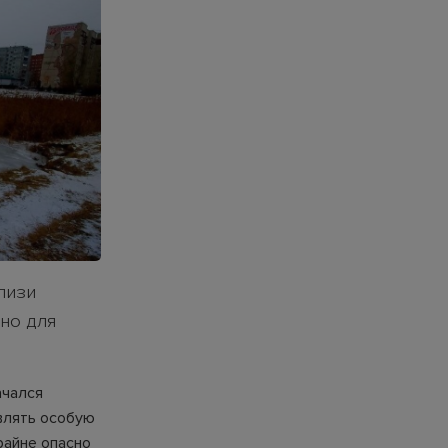
лизи
сно для
ачался
влять особую
райне опасно