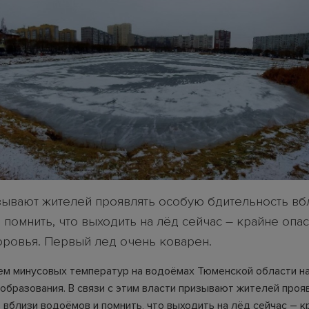
зывают жителей проявлять особую бдительность вб
помнить, что выходить на лёд сейчас – крайне опа
оровья. Первый лед очень коварен.
ем минусовых температур на водоёмах Тюменской области н
образования. В связи с этим власти призывают жителей проя
 вблизи водоёмов и помнить, что выходить на лёд сейчас – к