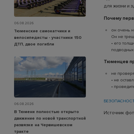
для жизни и з
Почему перв
06.08.2026
он очень н
Тюменские самокатчики и
Он не трещ
велосипедисты - участники 150
• его толщ
ДТП, двое погибли
подводных 
Тюменцев пр
не проверя
• не остав
• проведит
БЕЗОПАСНОС
06.08.2026
В Тюмени полностью открыто
Источник фот
движение по новой транспортной
развязке на Червишевском
тракте