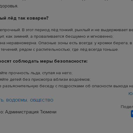
доровья.
ый лёд так коварен?
епрочный. В этот период лёд тонкий, рыхлый и не выдерживает в
ит, как зимний, а проваливается бесшумно и мгновенно;
ина неравномерна. Опасные зоны есть всегда: у кромки берега, в
течений, рядом с растительностью, где лёд всегда тоньше.
осят соблюдать меры безопасности:
йте прочность льда, ступая на него;
ляйте детей без присмотра вблизи водоёмов;
е разъяснительную беседу с подростками об опасности выхода на
Ю
ТЬ
ВОДОЕМЫ
ОБЩЕСТВО
Подел
о: Администрация Тюмени