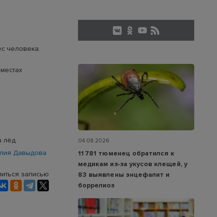
ес человека.
 местах
 лёд.
04.08.2026
лия Давыдова
11 781 тюменец обратился к
медикам из‑за укусов клещей, у
иться записью
83 выявлены энцефалит и
боррелиоз