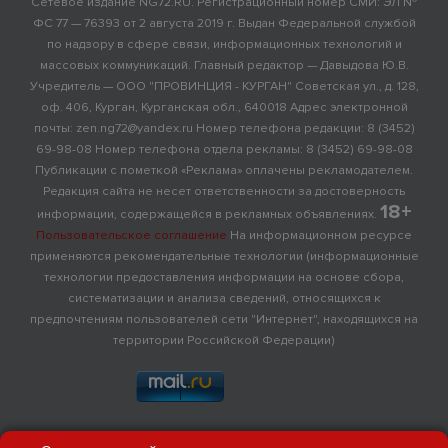
Сетевое издание NG72.RU. Регистрационный номер СМИ: ЭЛ №
ФС 77 — 76393 от 2 августа 2019 г. Выдан Федеральной службой
по надзору в сфере связи, информационных технологий и
массовых коммуникаций. Главный редактор — Давыдова Ю.В.
Учредитель — ООО "ПРОВИНЦИЯ - КУРГАН" Советская ул., д. 128,
оф. 406, Курган, Курганская обл., 640018 Адрес электронной
почты: zen.ng72@yandex.ru Номер телефона редакции: 8 (3452)
69-98-08 Номер телефона отдела рекламы: 8 (3452) 69-98-08
Публикации с пометкой «Реклама» оплачены рекламодателем.
Редакция сайта не несет ответственности за достоверность
18+
информации, содержащейся в рекламных объявлениях.
Пользовательское соглашение
На информационном ресурсе
применяются рекомендательные технологии (информационные
технологии предоставления информации на основе сбора,
систематизации и анализа сведений, относящихся к
предпочтениям пользователей сети "Интернет", находящихся на
территории Российской Федерации)