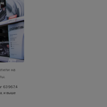
тили на
ты.
г 63 967,4
а, и выше