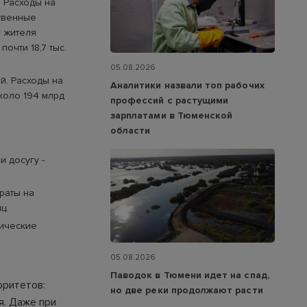
. Расходы на
ственные
о жителя
почти 18,7 тыс.
05.08.2026
й. Расходы на
Аналитики назвали топ рабочих
около 194 млрд
профессий с растущими
зарплатами в Тюменской
области
 досугу -
раты на
ц.
мические
05.08.2026
Паводок в Тюмени идет на спад,
оритетов:
но две реки продолжают расти
я. Даже при