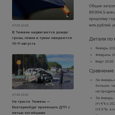
Общие затрат
89 994,5 млн
прошлому году
млн рублей, у
07.08.2026
В Тюмени надвигаются дожди:
грозы, ливни и туман ожидаются
Детали по
10-11 августа
Январь 202
Февраль 20
Март 2026:
Сравнение
За январь-ф
больше, че
на продукты
07.08.2026
За январь 
На трассе Тюмень —
(+1,4 % к 
Екатеринбург произошло ДТП с
(+3,9 %), а
пятью погибшими