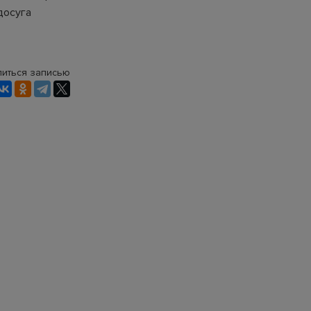
досуга
иться записью