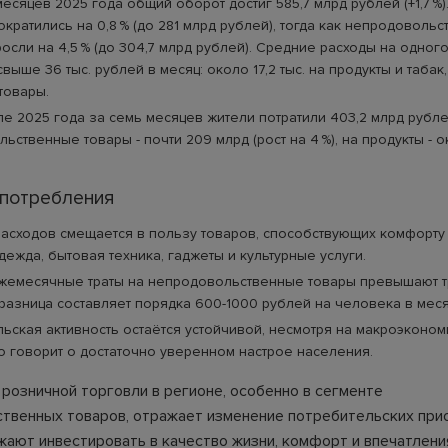
месяцев 2025 года общий оборот достиг 585,7 млрд рублей (+1,7 %)
ократились на 0,8 % (до 281 млрд рублей), тогда как непродоволь
осли на 4,5 % (до 304,7 млрд рублей). Средние расходы на одног
выше 36 тыс. рублей в месяц: около 17,2 тыс. на продукты и табак, 
товары.
е 2025 года за семь месяцев жители потратили 403,2 млрд рубле
ьственные товары - почти 209 млрд (рост на 4 %), на продукты - 
 потребления
расходов смещается в пользу товаров, способствующих комфорту и
одежда, бытовая техника, гаджеты и культурные услуги.
жемесячные траты на непродовольственные товары превышают т
 разница составляет порядка 600-1000 рублей на человека в меся
ьская активность остаётся устойчивой, несмотря на макроэконо
о говорит о достаточно уверенном настрое населения.
 розничной торговли в регионе, особенно в сегменте
твенных товаров, отражает изменение потребительских при
ают инвестировать в качество жизни, комфорт и впечатлени