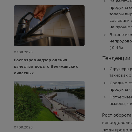
За десять 
продукты с
товары выр
составили с
на прочие 
В июне-июл
непродовол
(-0,4 %).
07.08.2026
Тенденции
Роспотребнадзор оценил
качество воды с Велижанских
Структура 
очистных
таких как 
Средние е
продукты -
Потребител
вызовы, чт
Рост оборота
непродовольс
07.08.2026
люди продолж