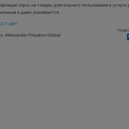
инфляции спрос на товары длительного пользования и услуги 
бильным и даже усиливается.
ОСТ ЦЕН
Подел
: Aleksander Polyakov/Global