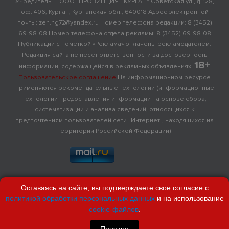
Учредитель — ООО "ПРОВИНЦИЯ - КУРГАН" Советская ул., д. 128,
оф. 406, Курган, Курганская обл., 640018 Адрес электронной
почты: zen.ng72@yandex.ru Номер телефона редакции: 8 (3452)
69-98-08 Номер телефона отдела рекламы: 8 (3452) 69-98-08
Публикации с пометкой «Реклама» оплачены рекламодателем.
Редакция сайта не несет ответственности за достоверность
18+
информации, содержащейся в рекламных объявлениях.
Пользовательское соглашение
На информационном ресурсе
применяются рекомендательные технологии (информационные
технологии предоставления информации на основе сбора,
систематизации и анализа сведений, относящихся к
предпочтениям пользователей сети "Интернет", находящихся на
территории Российской Федерации)
Оставаясь на сайте, вы подтверждаете свое согласие с
политикой обработки персональных данных
и на использование
cookie-файлов
.