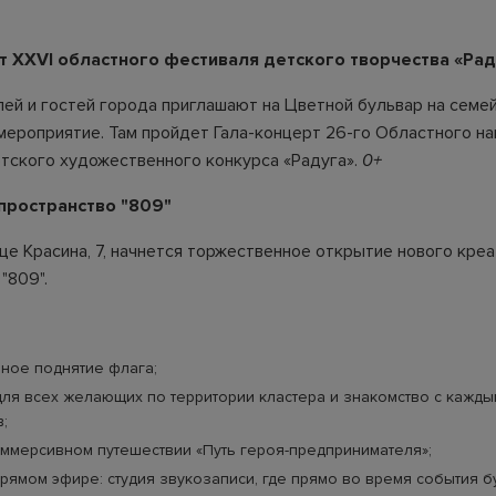
т XXVI областного фестиваля детского творчества «Рад
ей и гостей города приглашают на Цветной бульвар на семе
мероприятие. Там пройдет Гала-концерт 26-го Областного н
тского художественного конкурса «Радуга».
0+
пространство "809"
ице Красина, 7, начнется торжественное открытие нового кре
"809".
ное поднятие флага;
для всех желающих по территории кластера и знакомство с кажды
;
иммерсивном путешествии «Путь героя-предпринимателя»;
прямом эфире: студия звукозаписи, где прямо во время события б