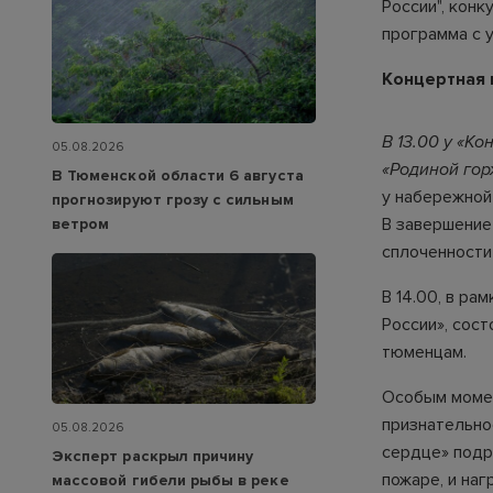
России", кон
программа с 
Концертная 
В 13.00
у «Ко
05.08.2026
«Родиной гор
В Тюменской области 6 августа
у набережной
прогнозируют грозу с сильным
В завершение
ветром
сплоченности
В 14.00, в р
России», сос
тюменцам.
Особым момен
признательно
05.08.2026
сердце» подр
Эксперт раскрыл причину
пожаре, и на
массовой гибели рыбы в реке