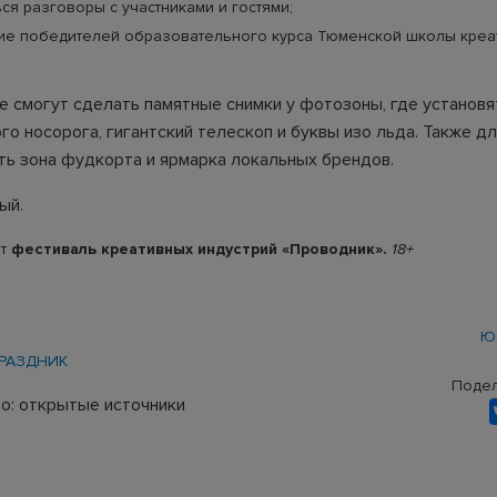
ся разговоры с участниками и гостями;
ие победителей образовательного курса Тюменской школы креа
 смогут сделать памятные снимки у фотозоны, где установя
о носорога, гигантский телескоп и буквы изо льда. Также дл
ть зона фудкорта и ярмарка локальных брендов.
ый.
т
фестиваль креативных индустрий «Проводник».
18+
Ю
РАЗДНИК
Подел
о: открытые источники