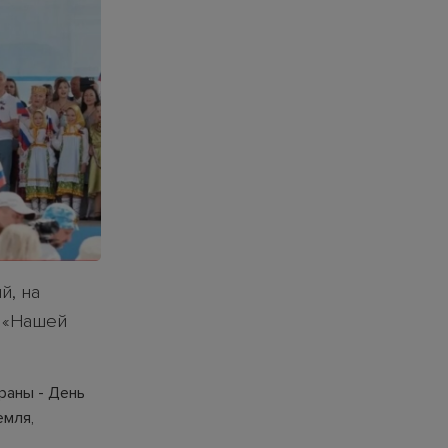
й, на
е «Нашей
раны - День
емля,