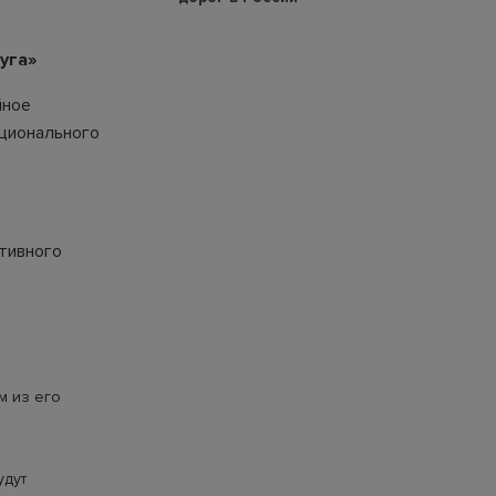
уга»
йное
ационального
ативного
м из его
удут