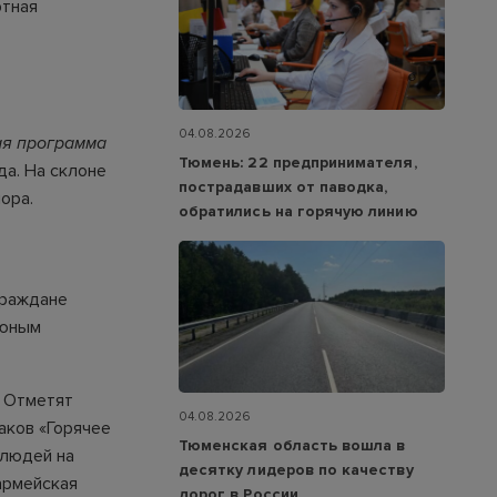
ртная
04.08.2026
ая программа
Тюмень: 22 предпринимателя,
а. На склоне
пострадавших от паводка,
ора.
обратились на горячую линию
граждане
 юным
. Отметят
04.08.2026
аков «Горячее
Тюменская область вошла в
 людей на
десятку лидеров по качеству
армейская
дорог в России