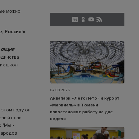
рые можно
, Россия!»
 акция
единства
ких школ
04.08.2026
Аквапарк «ЛетоЛето» и курорт
«Марциаль» в Тюмени
 этом году он
приостановят работу на две
ьный план
недели
 "Мы -
народов