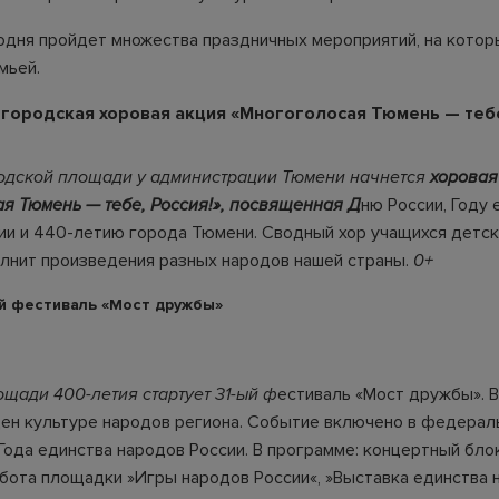
одня пройдет множества праздничных мероприятий, на кото
мьей.
городская хоровая акция «Многоголосая Тюмень — тебе
родской площади у администрации Тюмени начнется
хоровая
я Тюмень — тебе, Россия!», посвященная Д
ню России, Году 
ии и 440-летию города Тюмени. Сводный хор учащихся детс
олнит произведения разных народов нашей страны.
0+
ой фестиваль «Мост дружбы»
лощади 400-летия стартует 31-ый ф
естиваль «Мост дружбы». В
ен культуре народов региона. Событие включено в федерал
Года единства народов России. В программе: концертный блок
абота площадки »Игры народов России«, »Выставка единства 