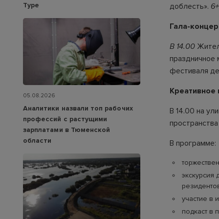
Туре
доблесть».
6+
Гала-концер
В 14.00
Жител
праздничное 
фестиваля де
Креативное 
05.08.2026
Аналитики назвали топ рабочих
В 14.00 на ул
профессий с растущими
пространства 
зарплатами в Тюменской
области
В программе:
торжествен
экскурсия 
резидентов
участие в 
подкаст в 