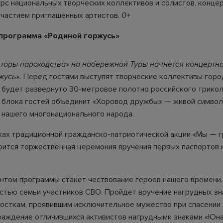
курс национальных творческих коллективов и солистов, конце
участием приглашенных артистов.
0+
программа «Родиной горжусь»
нторы пароходства» на набережной Туры начнется концертн
жусь».
Перед гостями выступят творческие коллективы город
 будет развернуто 30-метровое полотно российского трикол
 блока гостей объединит «Хоровод дружбы» — живой символ
 нашего многонационального народа.
амках традиционной гражданско-патриотической акции «Мы — 
тоится торжественная церемония вручения первых паспортов
том программы станет чествование героев нашего времени
стью семьи участников СВО. Пройдет вручение нагрудных зн
осткам, проявившим исключительное мужество при спасении
граждение отличившихся активистов нагрудными знаками «Юн