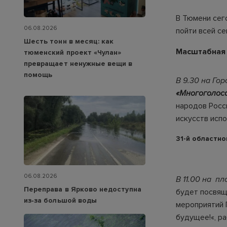
В Тюмени сег
06.08.2026
пойти всей се
Шесть тонн в месяц: как
Масштабная 
тюменский проект «Чулан»
превращает ненужные вещи в
помощь
В 9.30 на Го
«Многоголоса
народов Росс
искусств исп
31-й областн
06.08.2026
В 11.00 на п
Переправа в Ярково недоступна
будет посвящ
из‑за большой воды
мероприятий 
будущее!«, р