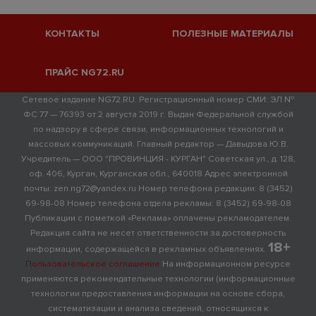
КОНТАКТЫ
ПОЛЕЗНЫЕ МАТЕРИАЛЫ
ПРАЙС NG72.RU
Сетевое издание NG72.RU. Регистрационный номер СМИ: ЭЛ №
ФС 77 — 76393 от 2 августа 2019 г. Выдан Федеральной службой
по надзору в сфере связи, информационных технологий и
массовых коммуникаций. Главный редактор — Давыдова Ю.В.
Учредитель — ООО "ПРОВИНЦИЯ - КУРГАН" Советская ул., д. 128,
оф. 406, Курган, Курганская обл., 640018 Адрес электронной
почты: zen.ng72@yandex.ru Номер телефона редакции: 8 (3452)
69-98-08 Номер телефона отдела рекламы: 8 (3452) 69-98-08
Публикации с пометкой «Реклама» оплачены рекламодателем.
Редакция сайта не несет ответственности за достоверность
18+
информации, содержащейся в рекламных объявлениях.
Пользовательское соглашение
На информационном ресурсе
применяются рекомендательные технологии (информационные
технологии предоставления информации на основе сбора,
систематизации и анализа сведений, относящихся к