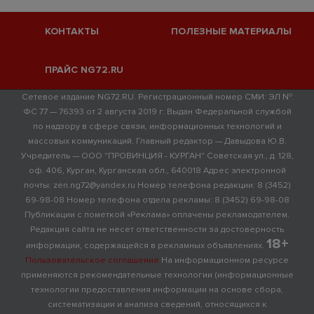
КОНТАКТЫ
ПОЛЕЗНЫЕ МАТЕРИАЛЫ
ПРАЙС NG72.RU
Сетевое издание NG72.RU. Регистрационный номер СМИ: ЭЛ №
ФС 77 — 76393 от 2 августа 2019 г. Выдан Федеральной службой
по надзору в сфере связи, информационных технологий и
массовых коммуникаций. Главный редактор — Давыдова Ю.В.
Учредитель — ООО "ПРОВИНЦИЯ - КУРГАН" Советская ул., д. 128,
оф. 406, Курган, Курганская обл., 640018 Адрес электронной
почты: zen.ng72@yandex.ru Номер телефона редакции: 8 (3452)
69-98-08 Номер телефона отдела рекламы: 8 (3452) 69-98-08
Публикации с пометкой «Реклама» оплачены рекламодателем.
Редакция сайта не несет ответственности за достоверность
18+
информации, содержащейся в рекламных объявлениях.
Пользовательское соглашение
На информационном ресурсе
применяются рекомендательные технологии (информационные
технологии предоставления информации на основе сбора,
систематизации и анализа сведений, относящихся к