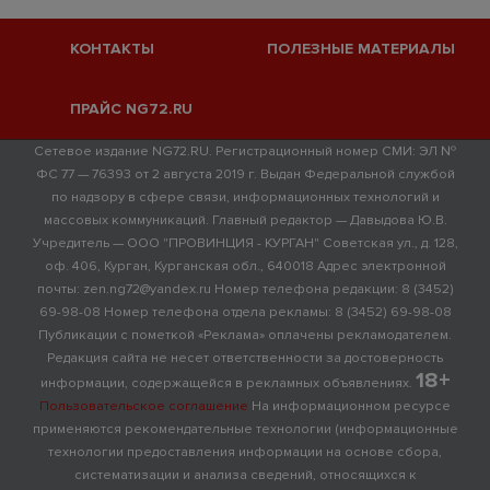
КОНТАКТЫ
ПОЛЕЗНЫЕ МАТЕРИАЛЫ
ПРАЙС NG72.RU
Сетевое издание NG72.RU. Регистрационный номер СМИ: ЭЛ №
ФС 77 — 76393 от 2 августа 2019 г. Выдан Федеральной службой
по надзору в сфере связи, информационных технологий и
массовых коммуникаций. Главный редактор — Давыдова Ю.В.
Учредитель — ООО "ПРОВИНЦИЯ - КУРГАН" Советская ул., д. 128,
оф. 406, Курган, Курганская обл., 640018 Адрес электронной
почты: zen.ng72@yandex.ru Номер телефона редакции: 8 (3452)
69-98-08 Номер телефона отдела рекламы: 8 (3452) 69-98-08
Публикации с пометкой «Реклама» оплачены рекламодателем.
Редакция сайта не несет ответственности за достоверность
18+
информации, содержащейся в рекламных объявлениях.
Пользовательское соглашение
На информационном ресурсе
применяются рекомендательные технологии (информационные
технологии предоставления информации на основе сбора,
систематизации и анализа сведений, относящихся к