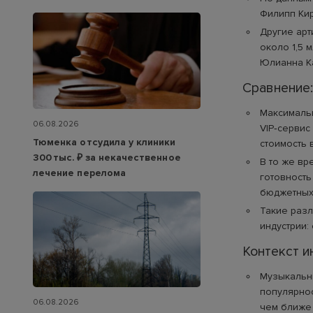
Филипп Кир
Другие арт
около 1,5 м
Юлианна Ка
Сравнение:
Максимальн
06.08.2026
VIP‑сервис
Тюменка отсудила у клиники
стоимость 
300 тыс. ₽ за некачественное
В то же вр
лечение перелома
готовность
бюджетных
Такие раз
индустрии:
Контекст и
Музыкальны
популярнос
06.08.2026
чем ближе 