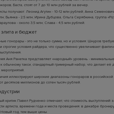
коров, Баста, стоят от 7 до 10 млн рублей за вечер.
исты получают: Леонид Агутин - 10-12 млн рублей; Анна Семенович 
лн; Бьянка - 2,5 млн; Ирина Дубцова, Ольга Серябкина, группа «Piz
раулова - около 3,5 млн; Слава - 4,5 млн рублей.
 элита и бюджет
ые гонорары - это не только сумма, но и условия: Шнуров требу
 и строгие условия райдера, что существенно увеличивает факти
выступления.
емя Аня Ранетка представляет «народный» уровень - минимальны
 к обычному такси, стандартный гримерный набор, что делает её 
 мероприятий.
личия иллюстрируют широкие диапазоны гонораров в российской
 от десятков миллионов до сотен тысяч рублей.
ндустрии
й критик Павел Рудченко отмечает, что стоимость выступлений з
ти артиста, времени года и места проведения: в декабре бронирую
Новый год, тем выше цены.