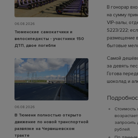
В гонорар вхо
на сумму при
VIP‑залы, от
06.08.2026
S223/222; ес
Тюменские самокатчики и
размещение в
велосипедисты - участники 150
бытовые мело
ДТП, двое погибли
Самой дешёво
за девять пес
Готова передв
шоколад и ал
Подробнос
06.08.2026
Стоимость 
В Тюмени полностью открыто
возрастает
движение по новой транспортной
запросить 
развязке на Червишевском
рублей.
тракте
По данным 