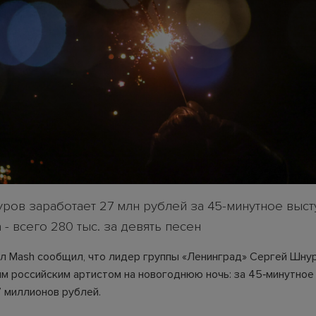
ров заработает 27 млн рублей за 45-минутное выст
 - всего 280 тыс. за девять песен
ал Mash сообщил, что лидер группы «Ленинград» Сергей Шну
м российским артистом на новогоднюю ночь: за 45‑минутное
7 миллионов рублей.