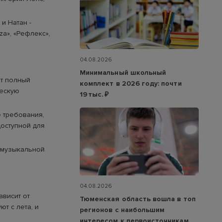
и Натан -
za», «Рефлекс»,
04.08.2026
Минимальный школьный
ет полный
комплект в 2026 году: почти
ческую
19 тыс. ₽
е требования,
доступной для
 музыкальной
04.08.2026
ависит от
Тюменская область вошла в топ
т с лета, и
регионов с наибольшим
интересом к первоисточникам