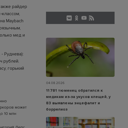
 также райдер
‑классом,
 на Maybach
коязычным,
только мед и
- Руднева):
ч рублей.
асу, горький
04.08.2026
11 781 тюменец обратился к
медикам из‑за укусов клещей, у
онно
83 выявлены энцефалит и
иркоров может
боррелиоз
до 10 млн
ригорий Лепс,