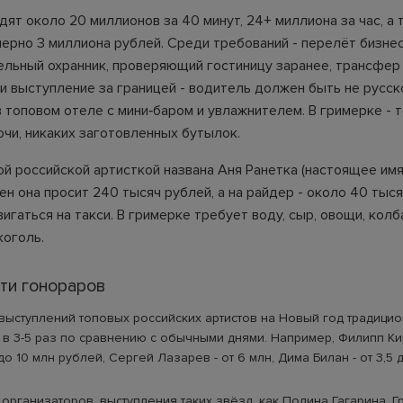
дят около 20 миллионов за 40 минут, 24+ миллиона за час, а
мерно 3 миллиона рублей. Среди требований - перелёт бизнес
дельный охранник, проверяющий гостиницу заранее, трансфер
ли выступление за границей - водитель должен быть не русс
 топовом отеле с мини‑баром и увлажнителем. В гримерке - 
чи, никаких заготовленных бутылок.
й российской артисткой названа Аня Ранетка (настоящее имя 
ен она просит 240 тысяч рублей, а на райдер - около 40 тыся
игаться на такси. В гримерке требует воду, сыр, овощи, колб
коголь.
ти гонораров
выступлений топовых российских артистов на Новый год традици
 в 3-5 раз по сравнению с обычными днями. Например, Филипп К
до 10 млн рублей, Сергей Лазарев - от 6 млн, Дима Билан - от 3,5 
организаторов, выступления таких звёзд, как Полина Гагарина, Г