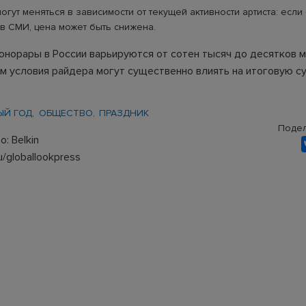
огут меняться в зависимости от текущей активности артиста: если
в СМИ, цена может быть снижена.
онорары в России варьируются от сотен тысяч до десятков 
ём условия райдера могут существенно влиять на итоговую су
ЫЙ ГОД
ОБЩЕСТВО
ПРАЗДНИК
Подел
: Belkin
u/globallookpress