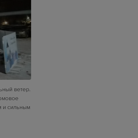
ьный ветер.
ормовое
м и сильным