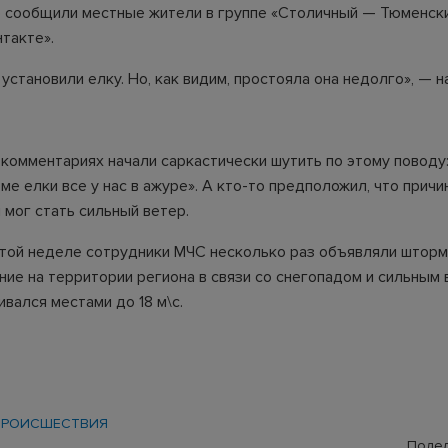
 сообщили местные жители в группе «Столичный — Тюменски
такте».
установили елку. Но, как видим, простояла она недолго», — н
 комментариях начали саркастически шутить по этому поводу
ме елки все у нас в ажуре». А кто-то предположил, что причи
 мог стать сильный ветер.
этой неделе сотрудники МЧС несколько раз объявляли штор
ие на территории региона в связи со снегопадом и сильным 
вался местами до 18 м\с.
ПРОИСШЕСТВИЯ
Подел