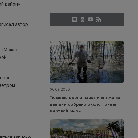
й район»
аписал автор
: «Можно
ной
мовое
ветром,
06.08.2026
Тюмень: около парка и пляжа за
два дня собрано около тонны
мертвой рыбы
иться записью