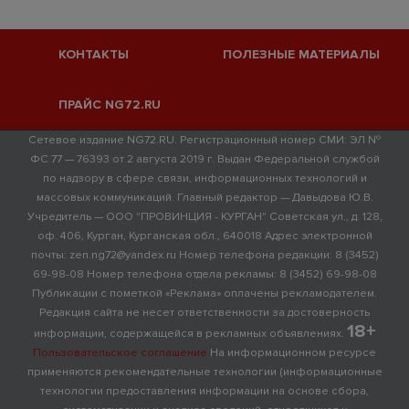
КОНТАКТЫ
ПОЛЕЗНЫЕ МАТЕРИАЛЫ
ПРАЙС NG72.RU
Сетевое издание NG72.RU. Регистрационный номер СМИ: ЭЛ №
ФС 77 — 76393 от 2 августа 2019 г. Выдан Федеральной службой
по надзору в сфере связи, информационных технологий и
массовых коммуникаций. Главный редактор — Давыдова Ю.В.
Учредитель — ООО "ПРОВИНЦИЯ - КУРГАН" Советская ул., д. 128,
оф. 406, Курган, Курганская обл., 640018 Адрес электронной
почты: zen.ng72@yandex.ru Номер телефона редакции: 8 (3452)
69-98-08 Номер телефона отдела рекламы: 8 (3452) 69-98-08
Публикации с пометкой «Реклама» оплачены рекламодателем.
Редакция сайта не несет ответственности за достоверность
18+
информации, содержащейся в рекламных объявлениях.
Пользовательское соглашение
На информационном ресурсе
применяются рекомендательные технологии (информационные
технологии предоставления информации на основе сбора,