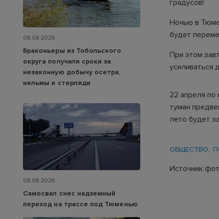
градусов!
Ночью в Тюме
будет переме
08.08.2026
Браконьеры из Тобольского
При этом зав
округа получили сроки за
усиливаться до
незаконную добычу осетра,
нельмы и стерляди
22 апреля по 
туман предвещ
лето будет з
ОБЩЕСТВО
П
Источник фото
08.08.2026
Самосвал снес надземный
переход на трассе под Тюменью