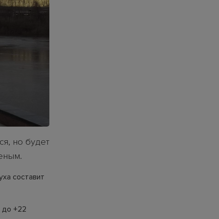
я, но будет
еным.
уха составит
 до +22