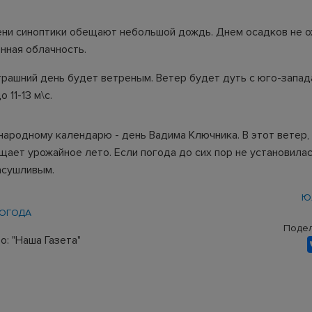
ни синоптики обещают небольшой дождь. Днем осадков не о
нная облачность.
трашний день будет ветреным. Ветер будет дуть с юго-запад
 11-13 м\с.
народному календарю - день Вадима Ключника. В этот ветер,
ает урожайное лето. Если погода до сих пор не установилась
асушливым.
Ю
ОГОДА
Подел
: "Наша Газета"