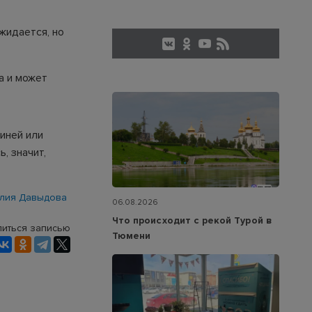
жидается, но
а и может
 иней или
, значит,
лия Давыдова
06.08.2026
Что происходит с рекой Турой в
иться записью
Тюмени