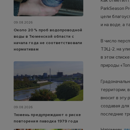
Как отметил 
ParkSeason P
цели благоус
09.08.2026
и на воде, а 
Около 20 % проб водопроводной
воды в Тюменской области с
В число перс
начала года не соответствовали
ТЭЦ-2, на ул
нормативам
в этом списке
природы «Топ
Градоначальн
территории, 
вносит в эту 
создавая для
09.08.2026
последние тр
Тюмень предупреждают о риске
повторения паводка 1979 года
Напомним,
дв