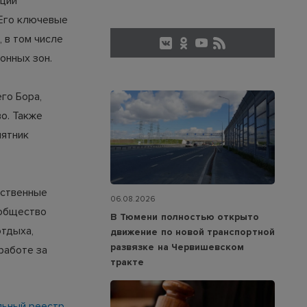
нции
 Его ключевые
 в том числе
онных зон.
го Бора,
о. Также
мятник
ественные
06.08.2026
ообщество
В Тюмени полностью открыто
отдыха,
движение по новой транспортной
развязке на Червишевском
работе за
тракте
льный реестр