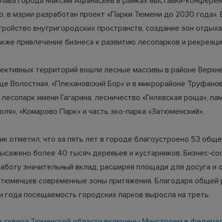
глава города Максим Афанасьев в рамках выставки-конфере
ro, в мэрии разработан проект «Парки Тюмени до 2030 года».
тройство внутригородских пространств, создание зон отдыха,
также привлечение бизнеса к развитию лесопарков и рекреаци
пективных территорий вошли лесные массивы в районе Верхне
ице Волостная, «Плехановский Бор» и в микрорайоне Труфанов
 лесопарк имени Гагарина, лесничество «Гилевская роща», па
оля», «Комарово Парк» и часть эко-парка «Затюменский».
ик отметил, что за пять лет в городе благоустроено 53 общ
высажено более 40 тысяч деревьев и кустарников. Бизнес-с
работу значительный вклад, расширяя площади для досуга и 
 тюменцев современные зоны притяжения. Благодаря общей 
и года посещаемость городских парков выросла на треть.
а сквера Тюменской области включены Минстроем в федера