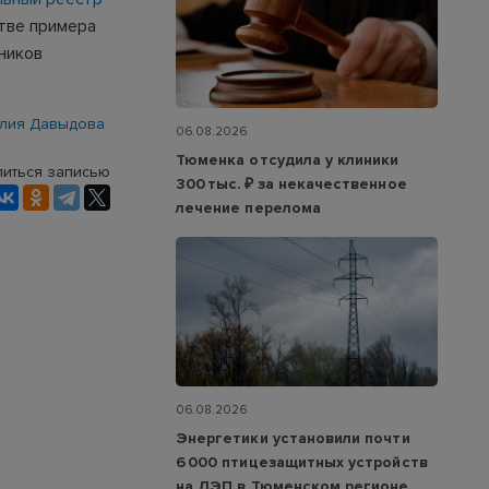
тве примера
ников
лия Давыдова
06.08.2026
Тюменка отсудила у клиники
иться записью
300 тыс. ₽ за некачественное
лечение перелома
06.08.2026
Энергетики установили почти
6 000 птицезащитных устройств
на ЛЭП в Тюменском регионе