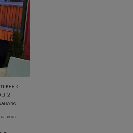
ктивных
ЭЦ-2,
фаново.
 парков.