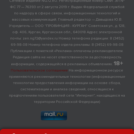
Сетевое издание NG72.RU. Регистрационный номер СМИ: ЭЛ №
ФС 77 — 76393 от 2 августа 2019 г. Выдан Федеральной службой
по надзору в сфере связи, информационных технологий и
массовых коммуникаций. Главный редактор — Давыдова Ю.В.
Учредитель — ООО "ПРОВИНЦИЯ - КУРГАН" Советская ул., д. 128,
оф. 406, Курган, Курганская обл., 640018 Адрес электронной
почты: zen.ng72@yandex.ru Номер телефона редакции: 8 (3452)
69-98-08 Номер телефона отдела рекламы: 8 (3452) 69-98-08
Публикации с пометкой «Реклама» оплачены рекламодателем.
Редакция сайта не несет ответственности за достоверность
18+
информации, содержащейся в рекламных объявлениях.
Пользовательское соглашение
На информационном ресурсе
применяются рекомендательные технологии (информационные
технологии предоставления информации на основе сбора,
систематизации и анализа сведений, относящихся к
предпочтениям пользователей сети "Интернет", находящихся на
территории Российской Федерации)