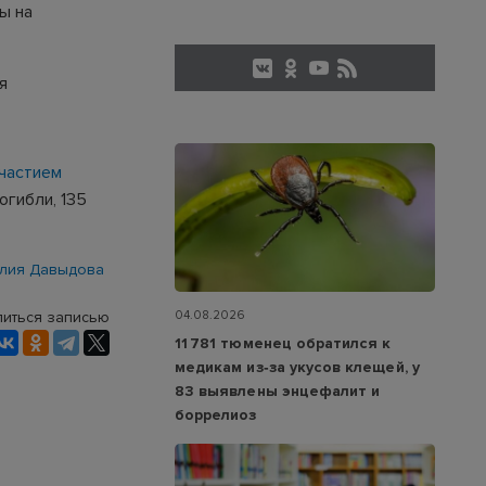
ы на
я
частием
погибли, 135
лия Давыдова
04.08.2026
иться записью
11 781 тюменец обратился к
медикам из‑за укусов клещей, у
83 выявлены энцефалит и
боррелиоз