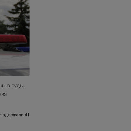
ы в суды.
ния
 задержали 41