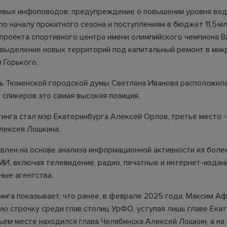
евых инфоповодов: предупреждение о повышении уровня вод
о началу прокатного сезона и поступлениям в бюджет 11,5 млн
проекта спортивного центра имени олимпийского чемпиона 
 выделение новых территорий под капитальный ремонт в мик
 Горького.
 Тюменской городской думы Светлана Иванова расположила
 спикеров это самая высокая позиция.
инга стал мэр Екатеринбурга Алексей Орлов, третье место -
лексея Лошкина.
авлен на основе анализа информационной активности из боле
МИ, включая телевидение, радио, печатные и интернет-издани
ые агентства.
инга показывает, что ранее, в феврале 2025 года, Максим А
ую строчку среди глав столиц УрФО, уступая лишь главе Екат
ьем месте находился глава Челябинска Алексей Лошкин, а на