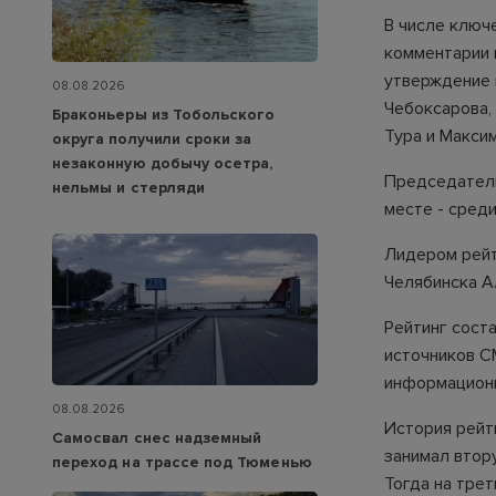
В числе ключ
комментарии п
утверждение 
08.08.2026
Чебоксарова,
Браконьеры из Тобольского
Тура и Максим
округа получили сроки за
незаконную добычу осетра,
Председатель
нельмы и стерляди
месте - среди
Лидером рейт
Челябинска А
Рейтинг сост
источников С
информационн
08.08.2026
История рейт
Самосвал снес надземный
занимал втор
переход на трассе под Тюменью
Тогда на трет