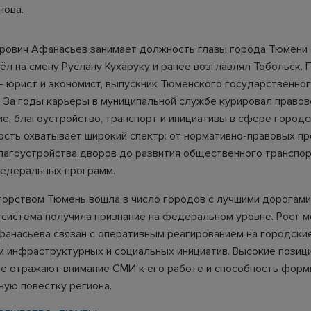
нова.
рович Афанасьев занимает должность главы города Тюмени 
ёл на смену Руслану Кухаруку и ранее возглавлял Тобольск. 
- юрист и экономист, выпускник Тюменского государственно
. За годы карьеры в муниципальной службе курировал право
е, благоустройство, транспорт и инициативы в сфере городс
ость охватывает широкий спектр: от нормативно-правовых пр
лагоустройства дворов до развития общественного транспор
едеральных программ.
торством Тюмень вошла в число городов с лучшими дорогами 
 система получила признание на федеральном уровне. Рост 
фанасьева связан с оперативным реагированием на городски
 инфраструктурных и социальных инициатив. Высокие позици
е отражают внимание СМИ к его работе и способность форм
ую повестку региона.