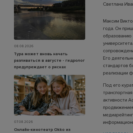
Светлана Ива
Максим Викто
года. Он приш
образованию 
университета
08.08.2026
сопровождени
Тура может вновь начать
Его деятельн
разливаться в августе - гидролог
стандартов б
предупреждает о рисках
реализации ф
Под его кура
транспортная
активности А
продвижением
медиарейтинг
информационн
07.08.2026
Онлайн-кинотеатр Okko из