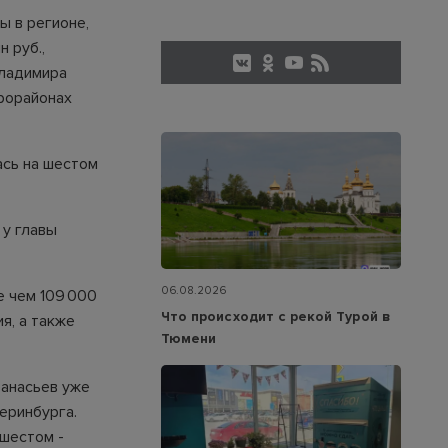
ы в регионе,
 руб.,
Владимира
рорайонах
сь на шестом
 у главы
06.08.2026
е чем 109 000
Что происходит с рекой Турой в
я, а также
Тюмени
фанасьев уже
еринбурга.
 шестом -