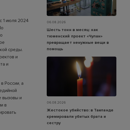
с 1 июля 2024
06.08.2026
По
Шесть тонн в месяц: как
го
тюменский проект «Чулан»
вое
превращает ненужные вещи в
помощь
кой среды.
оектов и
та и
в России, а
медийной
е вызовы и
06.08.2026
и в
Жестокое убийство: в Таиланде
ировать
кремировали убитых брата и
сестру