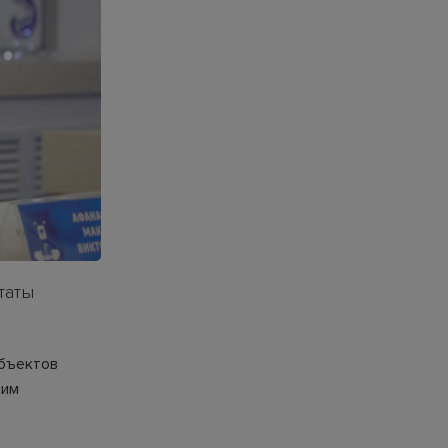
таты
убъектов
сим