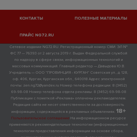
КОНТАКТЫ
ПОЛЕЗНЫЕ МАТЕРИАЛЫ
ПРАЙС NG72.RU
Сетевое издание NG72.RU. Регистрационный номер СМИ: ЭЛ №
ФС 77 — 76393 от 2 августа 2019 г. Выдан Федеральной службой
по надзору в сфере связи, информационных технологий и
массовых коммуникаций. Главный редактор — Давыдова Ю.В.
Учредитель — ООО "ПРОВИНЦИЯ - КУРГАН" Советская ул., д. 128,
оф. 406, Курган, Курганская обл., 640018 Адрес электронной
почты: zen.ng72@yandex.ru Номер телефона редакции: 8 (3452)
69-98-08 Номер телефона отдела рекламы: 8 (3452) 69-98-08
Публикации с пометкой «Реклама» оплачены рекламодателем.
Редакция сайта не несет ответственности за достоверность
18+
информации, содержащейся в рекламных объявлениях.
Пользовательское соглашение
На информационном ресурсе
применяются рекомендательные технологии (информационные
технологии предоставления информации на основе сбора,