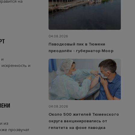
равится на
04.08.2026
РТ
Паводковый пик в Тюмени
преодолён - губернатор Моор
 и
 искренность и
МЕНИ
04.08.2026
Около 500 жителей Тюменского
округа вакцинировались от
и из
гепатита на фоне паводка
кже прозвучат