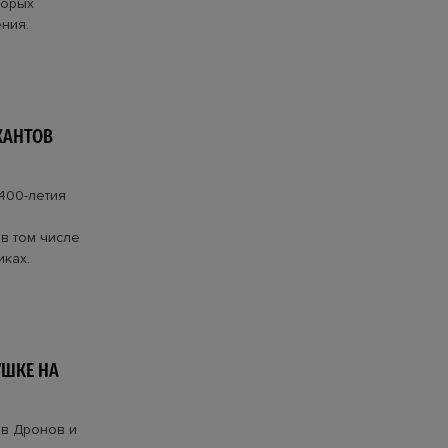
торых
ения.
КАНТОВ
400-летия
 в том числе
иках.
УШКЕ НА
ав Дронов и