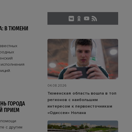
А: В ТЮМЕНИ
известных
ародных
енский
о исполнения
иций.
04.08.2026
Тюменская область вошла в топ
регионов с наибольшим
ЕНЬ ГОРОДА
интересом к первоисточникам
Й ПРИЕМ
«Одиссеи» Нолана
и помощи
те с другим