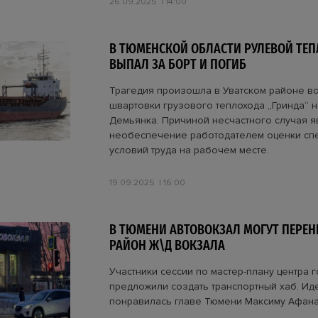
26.09.2025
14:00
В ТЮМЕНСКОЙ ОБЛАСТИ РУЛЕВОЙ ТЕ
ВЫПАЛ ЗА БОРТ И ПОГИБ
Трагедия произошла в Уватском районе в
швартовки грузового теплохода „Гринда“ н
Демьянка. Причиной несчастного случая я
необеспечение работодателем оценки сп
условий труда на рабочем месте.
19.09.2025
16:00
В ТЮМЕНИ АВТОВОКЗАЛ МОГУТ ПЕРЕН
РАЙОН Ж\Д ВОКЗАЛА
Участники сессии по мастер-плану центра 
предложили создать транспортный хаб. Ид
понравилась главе Тюмени Максиму Афана