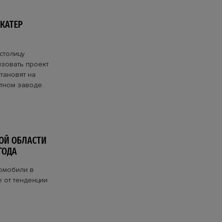
 КАТЕР
столицу
изовать проект
становят на
тном заводе.
ОЙ ОБЛАСТИ
ГОДА
томобили в
е от тенденции