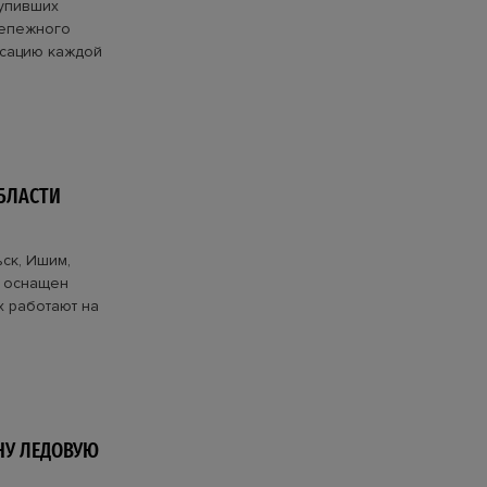
тупивших
репежного
ксацию каждой
БЛАСТИ
ск, Ишим,
т оснащен
х работают на
НУ ЛЕДОВУЮ