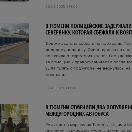
06.09.2025
14:00
В ТЮМЕНИ ПОЛИЦЕЙСКИЕ ЗАДЕРЖАЛИ
СЕВЕРЯНКУ, КОТОРАЯ СБЕЖАЛА К ВО
Девочка хотела доехать на поезде до Пер
молодому человеку. Ориентировка на пр
поступила от сургутских коллег. Отец деву
за помощью к правоохранителям после тог
ушла гулять с подругой и не вернулась, на
отвечала.
27.08.2025
14:30
В ТЮМЕНИ ОТМЕНИЛИ ДВА ПОПУЛЯРН
МЕЖДУГОРОДНИХ АВТОБУСА
Речь идет о маршрутах Тюмень - Ишим и И
Викулово. О причинах отмены власти не с