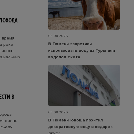
ПЛОХОДА
05.08.2026
о время
В Тюмени запретили
а реке
использовать воду из Туры для
вилось
водопоя скота
ециальных
ЕСТИ В
05.08.2026
города
В Тюмени юноша похитил
ея очень
декоративную овцу в подарок
сьеву.
другу