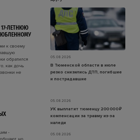
 17-ЛЕТНЮЮ
ЗЛЮБЛЕННОМУ
ми к своему
опавшую
05.08.2026
шки обратился
В Тюменской области в июле
о, как дочь
резко снизились ДТП, погибшие
 звонки не
и пострадавшие
05.08.2026
УК выплатит тюменцу 200 000 ₽
ЫХ
компенсации за травму из-за
наледи
шим -
05.08.2026
ообщают, но