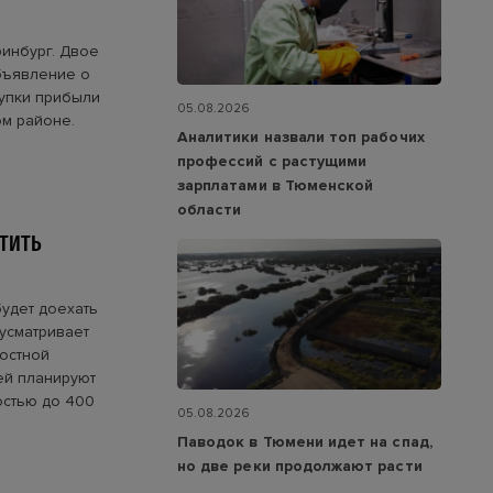
инбург. Двое
бъявление о
упки прибыли
05.08.2026
ом районе.
Аналитики назвали топ рабочих
профессий с растущими
зарплатами в Тюменской
области
СТИТЬ
будет доехать
дусматривает
ростной
ей планируют
остью до 400
05.08.2026
Паводок в Тюмени идет на спад,
но две реки продолжают расти