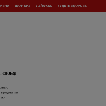
ЖИЗНИ
ШОУ-БИЗ
ЛАЙФХАК
БУДЬТЕ ЗДОРОВЫ!
: «ПОЕЗД
сятью
, предлагая
ную