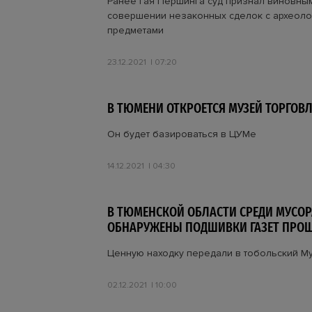
Ранее Гая Першинга суд признал виновны
совершении незаконных сделок с археол
предметами
23.12.2021
07:20
В ТЮМЕНИ ОТКРОЕТСЯ МУЗЕЙ ТОРГОВ
Он будет базироваться в ЦУМе
14.12.2021
04:30
В ТЮМЕНСКОЙ ОБЛАСТИ СРЕДИ МУСОР
ОБНАРУЖЕНЫ ПОДШИВКИ ГАЗЕТ ПРОШ
Ценную находку передали в тобольский М
02.12.2021
10:00