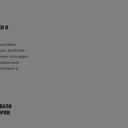
И И
ыставки,
ции, включая
льные площадки
аздничный
ействие в
ОВАЛИ
ОРИИ