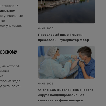
которого 15
оительном
ые уникальные
аже
кой упаковке.
04.08.2026
Паводковый пик в Тюмени
преодолён - губернатор Моор
РОВСКОМУ
, на которой
воляет
из
кспонат ждёт
04.08.2026
т установить
Около 500 жителей Тюменского
округа вакцинировались от
гепатита на фоне паводка