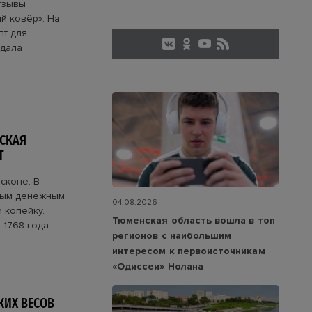
тзывы
й ковёр». На
пт для
здала
ЕСКАЯ
Т
скопе. В
овым денежным
04.08.2026
 копейку.
Тюменская область вошла в топ
1768 года.
регионов с наибольшим
интересом к первоисточникам
«Одиссеи» Нолана
КИХ ВЕСОВ