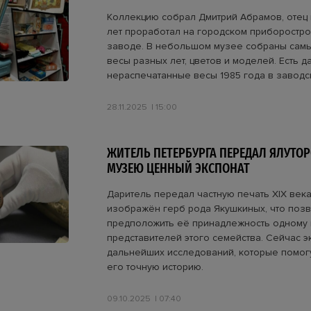
Коллекцию собрал Дмитрий Абрамов, отец 
лет проработал на городском приборостр
заводе. В небольшом музее собраны сам
весы разных лет, цветов и моделей. Есть д
нераспечатанные весы 1985 года в заводс
28.11.2025
15:00
ЖИТЕЛЬ ПЕТЕРБУРГА ПЕРЕДАЛ ЯЛУТО
МУЗЕЮ ЦЕННЫЙ ЭКСПОНАТ
Даритель передал частную печать XIX века
изображён герб рода Якушкиных, что поз
предположить её принадлежность одному 
представителей этого семейства. Сейчас э
дальнейших исследований, которые помогу
его точную историю.
09.10.2025
07:40