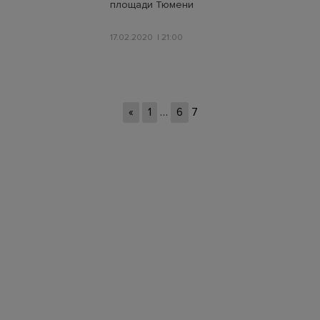
площади Тюмени
17.02.2020
21:00
«
1
…
6
7