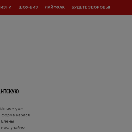
ЖИЗНИ
ШОУ-БИЗ
ЛАЙФХАК
БУДЬТЕ ЗДОРОВЫ!
АНТСКУЮ
в Ишиме уже
 в форме карася
и Елены
 неслучайно,