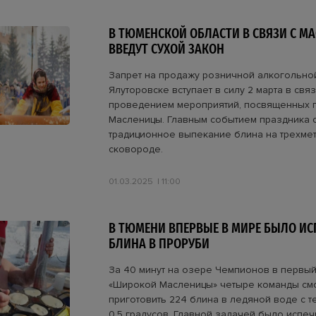
В ТЮМЕНСКОЙ ОБЛАСТИ В СВЯЗИ С М
ВВЕДУТ СУХОЙ ЗАКОН
Запрет на продажу розничной алкогольно
Ялуторовске вступает в силу 2 марта в связ
проведением мероприятий, посвященных 
Масленицы. Главным событием праздника с
традиционное выпекание блина на трехме
сковороде.
01.03.2025
11:00
В ТЮМЕНИ ВПЕРВЫЕ В МИРЕ БЫЛО ИС
БЛИНА В ПРОРУБИ
За 40 минут на озере Чемпионов в первы
«Широкой Масленицы» четыре команды см
приготовить 224 блина в ледяной воде с 
0,5 градусов. Главной задачей было испеч