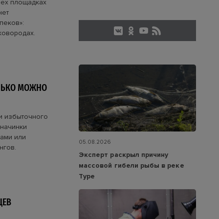
рех площадках
нет
пеков»:
ковородах.
ОЛЬКО МОЖНО
и избыточного
 начинки
тами или
05.08.2026
нгов.
Эксперт раскрыл причину
массовой гибели рыбы в реке
Туре
ЦЕВ