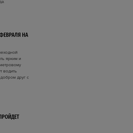
да.
 ФЕВРАЛЯ НА
шеходной
ть ярким и
метровому
т водить
 добром друг с
 ПРОЙДЕТ