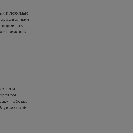
лых и любимых
перед Великим
неделя, и у
кже приметы и
о с 4-й
торовске
ощади Победы.
Ялуторовской