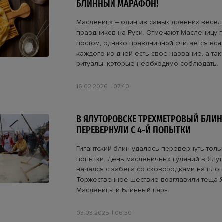
БЛИННЫЙ МАРАФОН!
Масленица – один из самых древних весе
праздников на Руси. Отмечают Масленицу 
постом, однако праздничной считается вся 
каждого из дней есть свое название, а та
ритуалы, которые необходимо соблюдать.
16.02.2026
07:40
В ЯЛУТОРОВСКЕ ТРЕХМЕТРОВЫЙ БЛИН
ПЕРЕВЕРНУЛИ С 4-Й ПОПЫТКИ
Гигантский блин удалось перевернуть тольк
попытки. День масленичных гуляний в Ялу
начался с забега со сковородками на пл
Торжественное шествие возглавили теща 
Масленицы и Блинный царь.
03.03.2025
06:30