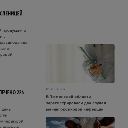
АСЛЕНИЦЕЙ
й продукции в
и с
празднованию
танет
тровой
05.08.2026
ПЕЧЕНО 224
В Тюменской области
зарегистрировали два случая
й день
менингококковой инфекции
огли
температурой
ь вкусные