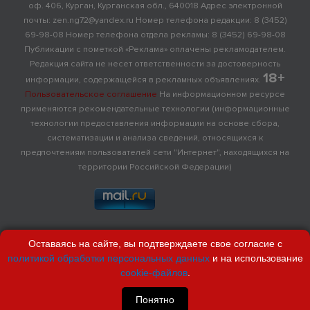
оф. 406, Курган, Курганская обл., 640018 Адрес электронной
почты: zen.ng72@yandex.ru Номер телефона редакции: 8 (3452)
69-98-08 Номер телефона отдела рекламы: 8 (3452) 69-98-08
Публикации с пометкой «Реклама» оплачены рекламодателем.
Редакция сайта не несет ответственности за достоверность
18+
информации, содержащейся в рекламных объявлениях.
Пользовательское соглашение
На информационном ресурсе
применяются рекомендательные технологии (информационные
технологии предоставления информации на основе сбора,
систематизации и анализа сведений, относящихся к
предпочтениям пользователей сети "Интернет", находящихся на
территории Российской Федерации)
Оставаясь на сайте, вы подтверждаете свое согласие с
политикой обработки персональных данных
и на использование
cookie-файлов
.
Понятно